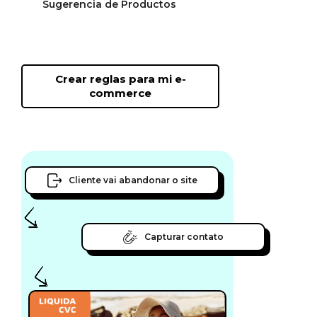
Sugerencia de Productos
interactuando con ellos en
función de su actividad
más reciente dentro de tu
Aumenta el ticket
tienda.
promedio de tus carritos
impulsando a los clientes a
Crear reglas para mi e-
agregar nuevos productos
commerce
en función de las
sugerencias de artículos
relacionados.
Cliente vai abandonar o site
Capturar contato