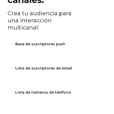
canales.
Crea tu audiencia para
una interacción
multicanal:
Base de suscriptores push
Convierte un 7% de tus
visitantes en suscriptores
Lista de suscriptores de email
Push y tráelos de vuelta a
tu tienda.
Captura los correos
electrónicos
de tus
Lista de números de teléfono
visitantes e intégralos con
tus herramientas favoritas
de email marketing.
Crea listas de teléfonos
y
amplía tus canales de