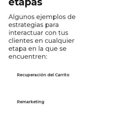
etapas
Algunos ejemplos de
estrategias para
interactuar con tus
clientes en cualquier
etapa en la que se
encuentren:
Recuperación del Carrito
Automatiza todo el
proceso de recuperación
Remarketing
de carritos abandonados
creando una secuencia de
notificaciones con
Haz que tus clientes
disparadores.
regresen a tu sitio