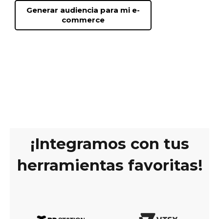
comunicación con tus
Generar audiencia para mi e-
clientes.
commerce
¡Integramos con tus
herramientas favoritas!