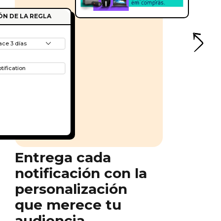
N DE LA REGLA
ace 3 días
tification
Entrega cada
notificación con la
personalización
que merece tu
audiencia.