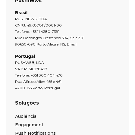
Pushnews
Brasil
PUSHNEWS LTDA
CNPJ: 49.687.811/0001-00
Telefone: +55 11 4280-7391
Rua Domingos Crescencio 394, Sala 301
90650-090 Porto Alegre, RS, Brasil
Portugal
PUSHWEB, LDA
VAT: PT516978497
Telefone: +351 300 404 470
Rua Alfredo Allen 455 e 461
4200-135 Porto, Portugal
Soluções
Audiência
Engagement
Push Notifications