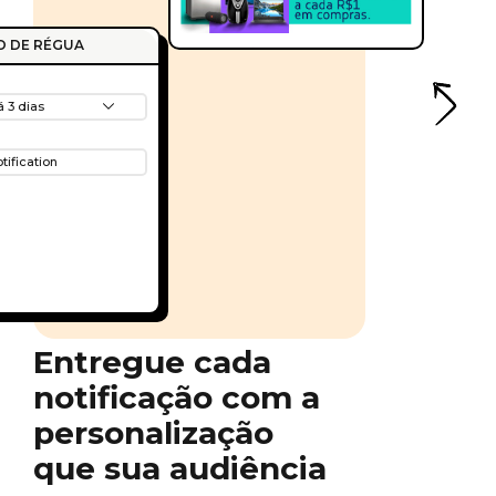
 DE RÉGUA
á 3 dias
tification
Entregue cada
notificação com a
personalização
que sua audiência